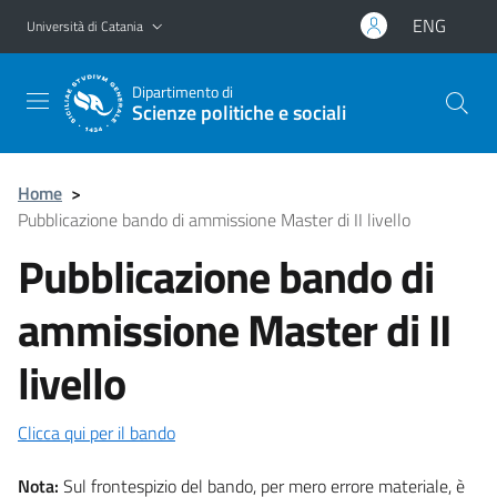
Vai al contenuto principale
Vai al menu di navigazione
ENG
Università di Catania
Dipartimento di
Scienze politiche e sociali
Home
>
Pubblicazione bando di ammissione Master di II livello
Pubblicazione bando di
ammissione Master di II
livello
Clicca qui per il bando
Nota:
Sul frontespizio del bando, per mero errore materiale, è