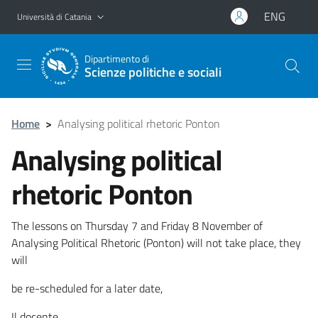
Vai al contenuto principale
Vai al menu di navigazione
ENG
Università di Catania
Dipartimento di
Scienze politiche e sociali
Home
>
Analysing political rhetoric Ponton
Analysing political
rhetoric Ponton
The lessons on Thursday 7 and Friday 8 November of
Analysing Political Rhetoric (Ponton) will not take place, they
will
be re-scheduled for a later date,
Il docente