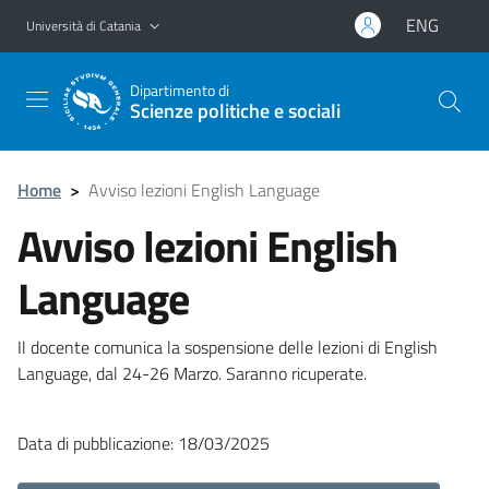
Vai al contenuto principale
Vai al menu di navigazione
ENG
Università di Catania
Dipartimento di
Scienze politiche e sociali
Home
>
Avviso lezioni English Language
Avviso lezioni English
Language
Il docente comunica la sospensione delle lezioni di English
Language, dal 24-26 Marzo. Saranno ricuperate.
Data di pubblicazione: 18/03/2025