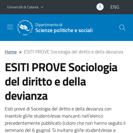
Vai al contenuto principale
Vai al menu di navigazione
ENG
Università di Catania
Dipartimento di
Scienze politiche e sociali
Home
>
ESITI PROVE Sociologia del diritto e della devianza
ESITI PROVE Sociologia
del diritto e della
devianza
Esiti prove di Sociologia del diritto e della devianza con
inseriti/e gli/le studenti/esse mancanti nell'elenco
precedentemente pubblicato (coloro che non hanno seguito il
seminario del 6 giugno). Si invitano gli/le studenti/esse a