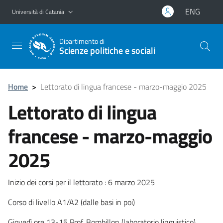
Vai al contenuto principale
Vai al menu di navigazione
ENG
Università di Catania
Dipartimento di
Scienze politiche e sociali
Home
>
Lettorato di lingua francese - marzo-maggio 2025
Lettorato di lingua
francese - marzo-maggio
2025
Inizio dei corsi per il lettorato : 6 marzo 2025
Corso di livello A1/A2 (dalle basi in poi)
Giovedì ore 13-15 Prof. Bombillon (laboratorio linguistico)