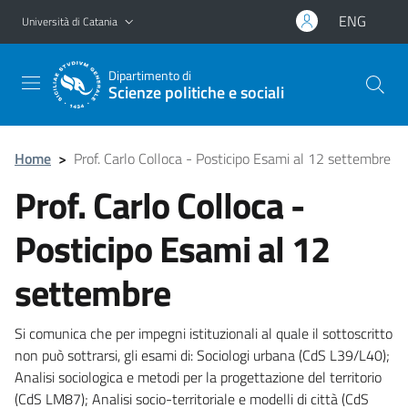
Vai al contenuto principale
Vai al menu di navigazione
ENG
Università di Catania
Dipartimento di
Scienze politiche e sociali
Home
>
Prof. Carlo Colloca - Posticipo Esami al 12 settembre
Prof. Carlo Colloca -
Posticipo Esami al 12
settembre
Si comunica che per impegni istituzionali al quale il sottoscritto
non può sottrarsi, gli esami di: Sociologi urbana (CdS L39/L40);
Analisi sociologica e metodi per la progettazione del territorio
(CdS LM87); Analisi socio-territoriale e modelli di città (CdS