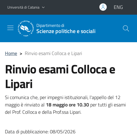
Vai al contenuto principale
Vai al menu di navigazione
ENG
Università di Catania
Dipartimento di
Scienze politiche e sociali
Home
>
Rinvio esami Colloca e Lipari
Rinvio esami Colloca e
Lipari
Si comunica che, per impegni istituzionali, l'appello del 12
maggio è rinviato al
18 maggio ore 10.30
per tutti gli esami
del Prof. Colloca e della Prof.ssa Lipari.
Data di pubblicazione: 08/05/2026