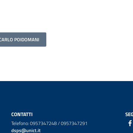
NCARLO POIDOMANI
CONTATTI
SEG
Telefono: 0957347248 / 0957347291
dsps@unict.it