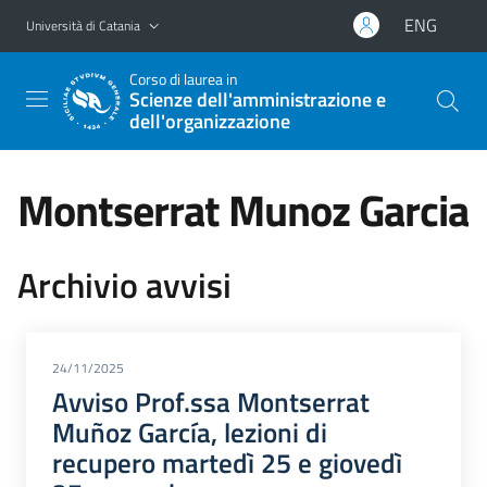
Vai al contenuto principale
Vai al menu di navigazione
ENG
Università di Catania
Corso di laurea in
Scienze dell'amministrazione e
dell'organizzazione
Montserrat Munoz Garcia
Archivio avvisi
24/11/2025
Avviso Prof.ssa Montserrat
Muñoz García, lezioni di
recupero martedì 25 e giovedì