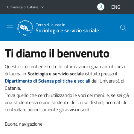
Vai al contenuto principale
Vai al menu di navigazione
ENG
Università di Catania
Corso di laurea in
Sociologia e servizio sociale
Ti diamo il benvenuto
Questo sito contiene tutte le informazioni riguardanti il corso
di laurea in
Sociologia e servizio sociale
istituito presso il
Dipartimento di Scienze politiche e sociali
dell'Università di
Catania.
Trova quello che cerchi utilizzando le voci dei menù e, se sei già
una studentessa o uno studente del corso di studi, ricordati di
controllare periodicamente gli avvisi inseriti.
Buona navigazione.