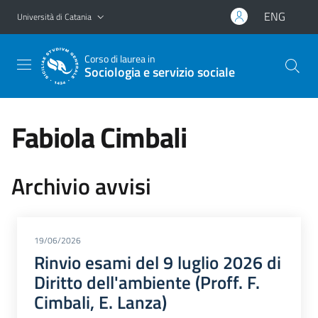
Vai al contenuto principale
Vai al menu di navigazione
ENG
Università di Catania
Corso di laurea in
Sociologia e servizio sociale
Fabiola Cimbali
Archivio avvisi
19/06/2026
Rinvio esami del 9 luglio 2026 di
Diritto dell'ambiente (Proff. F.
Cimbali, E. Lanza)