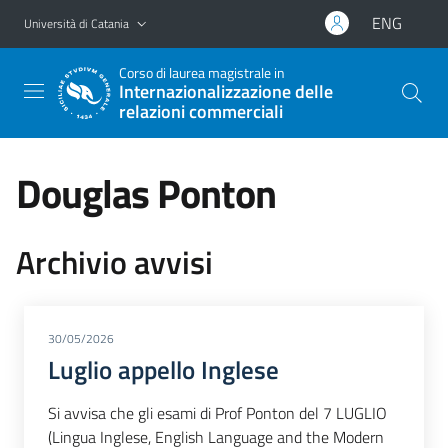
Vai al contenuto principale
Vai al menu di navigazione
ENG
Università di Catania
Corso di laurea magistrale in
Internazionalizzazione delle
relazioni commerciali
Douglas Ponton
Archivio avvisi
30/05/2026
Luglio appello Inglese
Si avvisa che gli esami di Prof Ponton del 7 LUGLIO
(Lingua Inglese, English Language and the Modern