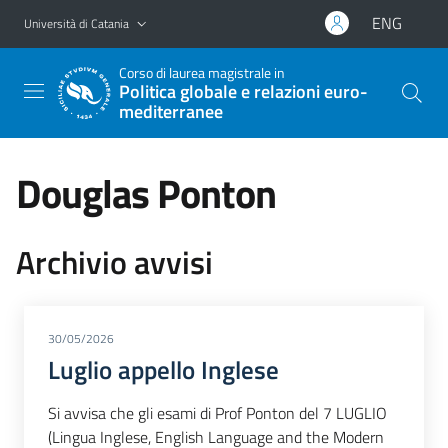
Vai al contenuto principale
Vai al menu di navigazione
ENG
Università di Catania
Corso di laurea magistrale in
Politica globale e relazioni euro-
mediterranee
Douglas Ponton
Archivio avvisi
30/05/2026
Luglio appello Inglese
Si avvisa che gli esami di Prof Ponton del 7 LUGLIO
(Lingua Inglese, English Language and the Modern