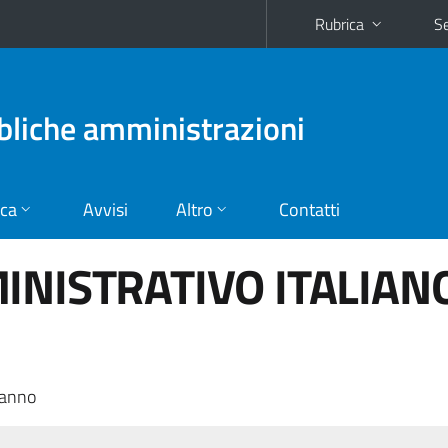
Rubrica
Se
bliche amministrazioni
ica
Avvisi
Altro
Contatti
INISTRATIVO ITALIAN
 anno