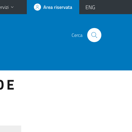
ENG
rvizi
Area riservata
Cerca
O E