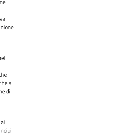
ine
 va
'Unione
nel
che
che a
ne di
 ai
ncipi