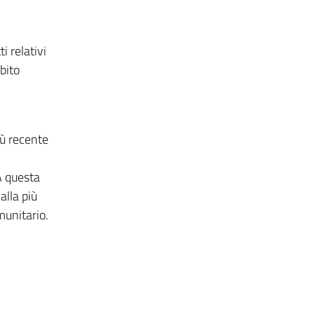
i relativi
bito
iù recente
A questa
alla più
munitario.