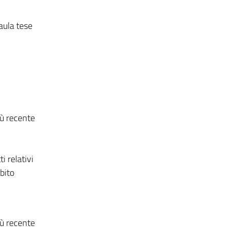
aula tese
iù recente
i relativi
bito
iù recente