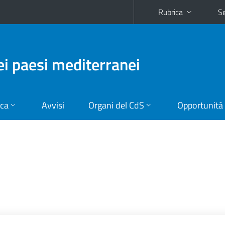
Rubrica
Se
dei paesi mediterranei
ica
Avvisi
Organi del CdS
Opportunità