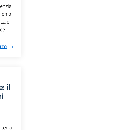
genzia
imonio
ca e il
sce
TTO
: il
ni
 terrà