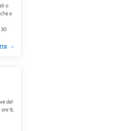
ati o
iche e
o 30
TTO
ive del
 ore 9,