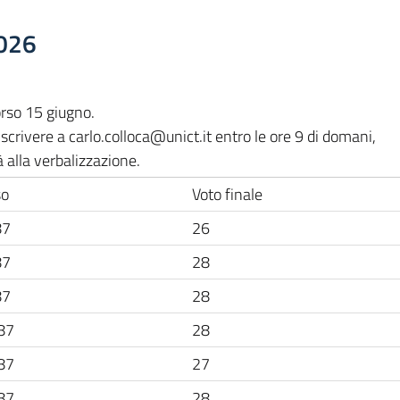
026
orso 15 giugno.
à scrivere a carlo.colloca@unict.it entro le ore 9 di domani,
 alla verbalizzazione.
so
Voto finale
87
26
87
28
87
28
87
28
87
27
87
28