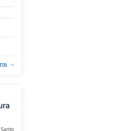
TTO
ura
a Santo