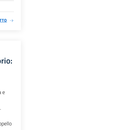
TTO
rio:
a e
.
ppello