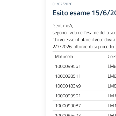
01/07/2026
Esito esame 15/6/2
Gent.me/i,
segono i voti dell'esame dello sc
Chi volesse rifiutare il voto dovr
2/7/2026, altrimenti si procederà
Matricola
Cor
1000099561
LM
1000098511
LM
1000018349
LM
1000099901
LM 
1000099087
LM 
1000096473
LM 