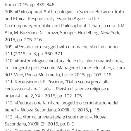
Roma 2015, pp. 339-346.
108. «Philosophical Anthropology», in Science Between Truth
and Ethical Responsibility. Evandro Agazzi in the
Contemporary Scientific and Philosophical Debate, a cura di M.
Alai, M. Buzzoni e G. Tarozzi, Springer, Heidelberg-New York,
2015, pp. 205-216.
109. «Persona, intersoggettività e morale», Studium, anno
111 (2015), n. 3, pp. 360-371.
110. «Epistemologia e didattica delle discipline umanistiche»,
in Il dirigente per le scuole. Manager e leader educativo, a cura
di P. Mulè, Pensa Multimedia, Lecce 2015, pp. 103-116.
111. Recensione di E. Piscione, “Dalla scepsi greca alla
certezza cristiana”, Laós – Rivista di scienze religiose e
umanistiche, 2, XXII, 2015, pp. 102-105.
112. «L’educazione familiare: progetto o comunicazione del
bene?», Nuova Secondaria, XXXIII (1), 2015, p. 15.
113. «La riforma universitaria e i suoi nemici», Nuova
Secondaria, XXXIII (3), 2015, pp. 8-9.
114. Curatore (con D. Attaguile) di Oltre questa Europa,