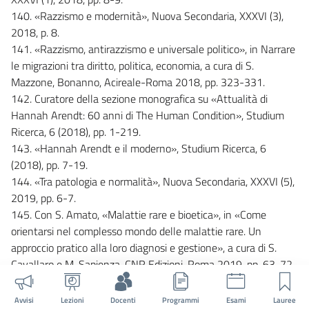
140. «Razzismo e modernità», Nuova Secondaria, XXXVI (3),
2018, p. 8.
141. «Razzismo, antirazzismo e universale politico», in Narrare
le migrazioni tra diritto, politica, economia, a cura di S.
Mazzone, Bonanno, Acireale-Roma 2018, pp. 323-331.
142. Curatore della sezione monografica su «Attualità di
Hannah Arendt: 60 anni di The Human Condition», Studium
Ricerca, 6 (2018), pp. 1-219.
143. «Hannah Arendt e il moderno», Studium Ricerca, 6
(2018), pp. 7-19.
144. «Tra patologia e normalità», Nuova Secondaria, XXXVI (5),
2019, pp. 6-7.
145. Con S. Amato, «Malattie rare e bioetica», in «Come
orientarsi nel complesso mondo delle malattie rare. Un
approccio pratico alla loro diagnosi e gestione», a cura di S.
Cavallaro e M. Sapienza, CNR Edizioni, Roma 2019, pp. 63-72.
146. «Il potere, l’inganno e il risveglio della
coscienza», Studium, 1 (2019), pp. 3-4.
Avvisi
Lezioni
Docenti
Programmi
Esami
Lauree