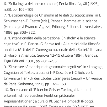
6. “Sulla logica del senso comune”, Per la filosofia, XII (1995),
n.33, pp. 102–109.
7. “L’épistémologie de Chisholm et le défi du scepticisme”, in B.
Schumacher–E. Castro (eds.), Penser l’homme et la science
(Hommage à Evandro Agazzi), Fribourg, Editions Universitaires,
1996, pp. 303–322.
8. “L’intenzionalità della percezione: Chisholm e le scienze
cognitive”, in C. Penco–G. Sarbia (ed.), Alle radici della filosofia
analitica (Atti del I° Convegno nazionale della Società Italiana
di Filosofia Analitica, Genova 12-15 ottobre 1994), Genova,
Erga Edizioni, 1996, pp. 481–496.
9. “Structure sémantique et grammaire cognitive”, in : Langage,
Cognition et Textes, a cura di J-P Desclés e J-C Soh, vol.I,
Université Hankuk des Etudes Etrangères (Séoul) – Université
de Paris-Sorbonne, 1996, pp. 145–163.
10. Recensione di “Bilder im Geiste: Zur kognitiven und
erkenntnistheoretischen Funktion piktorialer
Repräsentationen”, a cura di Kl. Sachs-Hombach (Rodopi,
Amsterdam/Atlanta, 1995), Epistemologia, 20 (1997), pp.