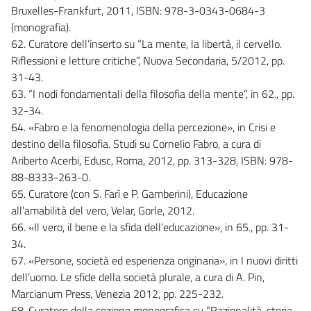
Bruxelles-Frankfurt, 2011, ISBN: 978-3-0343-0684-3
(monografia).
62. Curatore dell’inserto su “La mente, la libertà, il cervello.
Riflessioni e letture critiche”, Nuova Secondaria, 5/2012, pp.
31-43.
63. “I nodi fondamentali della filosofia della mente”, in 62., pp.
32-34.
64. «Fabro e la fenomenologia della percezione», in Crisi e
destino della filosofia. Studi su Cornelio Fabro, a cura di
Ariberto Acerbi, Edusc, Roma, 2012, pp. 313-328, ISBN: 978-
88-8333-263-0.
65. Curatore (con S. Farì e P. Gamberini), Educazione
all’amabilità del vero, Velar, Gorle, 2012.
66. «Il vero, il bene e la sfida dell’educazione», in 65., pp. 31-
34.
67. «Persone, società ed esperienza originaria», in I nuovi diritti
dell’uomo. Le sfide della società plurale, a cura di A. Pin,
Marcianum Press, Venezia 2012, pp. 225-232.
68. Curatore della sezione monografica su “Razionalità, storia