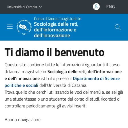
Vai al contenuto principale
Vai al menu di navigazione
ENG
Università di Catania
Corso di laurea magistrale in
Sociologia delle reti,
dell'informazione e
dell'innovazione
Ti diamo il benvenuto
Questo sito contiene tutte le informazioni riguardanti il corso
di laurea magistrale in
Sociologia delle reti, dell'informazione
e dell'innovazione
istituito presso il
Dipartimento di Scienze
politiche e sociali
dell'Università di Catania.
Trova quello che cerchi utilizzando le voci dei menù e, se sei già
una studentessa o uno studente del corso di studi, ricordati di
controllare periodicamente gli avvisi inseriti.
Buona navigazione.