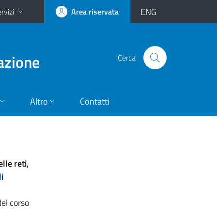
ENG
rvizi
Area riservata
vazione
Cerca
Altro
Contatti
lle reti,
i
del corso