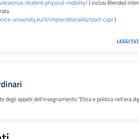
eu/erasmus-student-physical-mobility/
) inclusi Blended inte
rata.
unice-university.eu/it/imprenditorialita/start-cup/
)
LEGGI TU
rdinari
 degli appelli dell'insegnamento "Etica e politica nell’era digi
ti