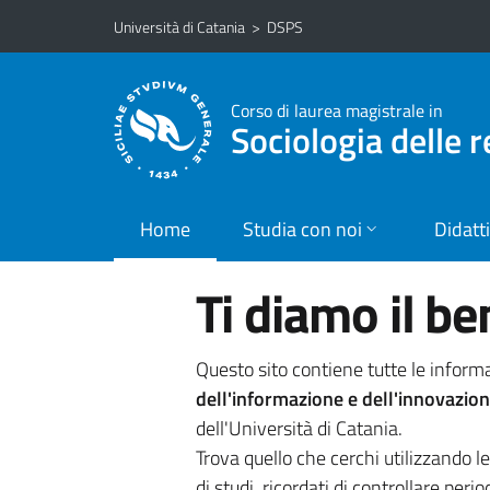
Vai al contenuto principale
Vai al menu di navigazione
Università di Catania
>
DSPS
Corso di laurea magistrale in
Sociologia delle r
Home
Studia con noi
Didatt
Ti diamo il b
Questo sito contiene tutte le informa
dell'informazione e dell'innovazio
dell'Università di Catania.
Trova quello che cerchi utilizzando l
di studi, ricordati di controllare perio