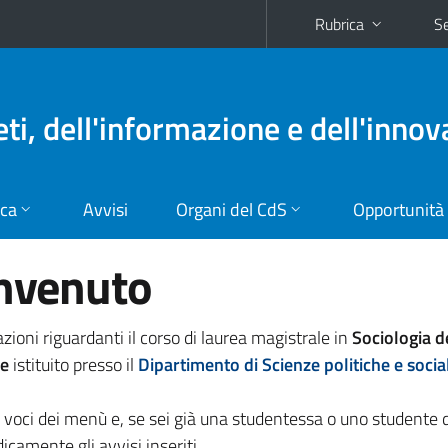
Rubrica
Se
eti, dell'informazione e dell'inno
ica
Avvisi
Organi del CdS
Opportunità
envenuto
zioni riguardanti il corso di laurea magistrale in
Sociologia de
ne
istituito presso il
Dipartimento di Scienze politiche e social
e voci dei menù e, se sei già una studentessa o uno studente 
dicamente gli avvisi inseriti.