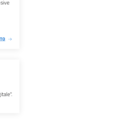
nsive
TTO
tale".