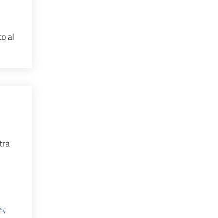
o al
tra
es
;