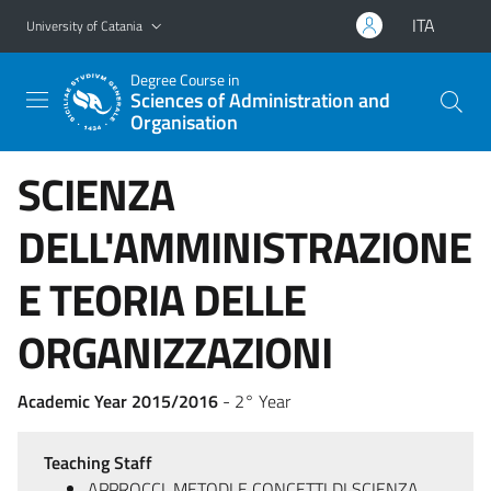
Go to main content
Go to navigation menu
ITA
University of Catania
Degree Course in
Sciences of Administration and
Organisation
SCIENZA
DELL'AMMINISTRAZIONE
E TEORIA DELLE
ORGANIZZAZIONI
Academic Year 2015/2016
- 2° Year
Teaching Staff
APPROCCI, METODI E CONCETTI DI SCIENZA