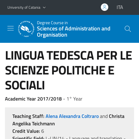
Go to main content
Go to navigation menu
ITA
University of Catania
Degree Course in
Sciences of Administration and
Organisation
LINGUA TEDESCA PER LE
SCIENZE POLITICHE E
SOCIALI
Academic Year 2017/2018
- 1° Year
Teaching Staff:
Alena Alexandra Coltraro
and
Christa
Angelika Teichmann
Credit Value:
6
Scientific field:
L-LIN/14 - Language and translation -