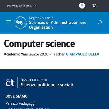
Go to main content
Go to navigation menu
ITA
University of Catania
Degree Course in
Sciences of Administration and
Organisation
Computer science
Academic Year 2025/2026
- Teacher:
GIAMPAOLO BELLA
DIPARTIMENTO DI
Scienze politiche e sociali
DOVE SIAMO
Palazzo Pedagaggi
Via Vittorio Emanuele II, 49