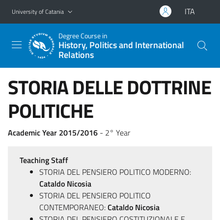
Go to main content
Go to navigation menu
ITA
University of Catania
Degree Course in
History, Politics and International
Relations
STORIA DELLE DOTTRINE
POLITICHE
Academic Year 2015/2016
- 2° Year
Teaching Staff
STORIA DEL PENSIERO POLITICO MODERNO:
Cataldo Nicosia
STORIA DEL PENSIERO POLITICO
CONTEMPORANEO:
Cataldo Nicosia
STORIA DEL PENSIERO COSTITUZIONALE E