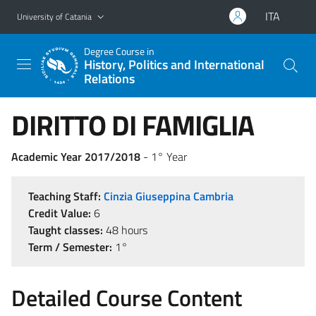
Go to main content
Go to navigation menu
ITA
University of Catania
Degree Course in
History, Politics and International
Relations
DIRITTO DI FAMIGLIA
Academic Year 2017/2018
- 1° Year
Teaching Staff:
Cinzia Giuseppina Cambria
Credit Value:
6
Taught classes:
48 hours
Term / Semester:
1°
Detailed Course Content