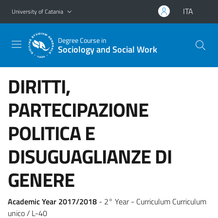
Go to main content
Go to navigation menu
ITA
University of Catania
Degree Course in
Sociology and Social Work
DIRITTI,
PARTECIPAZIONE
POLITICA E
DISUGUAGLIANZE DI
GENERE
Academic Year 2017/2018
- 2° Year - Curriculum Curriculum
unico / L-40