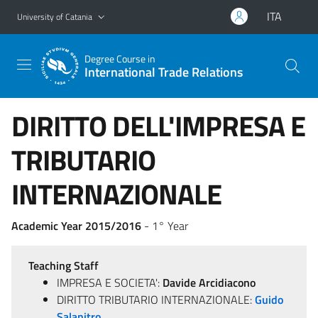
Go to main content
Go to navigation menu
ITA
University of Catania
Degree Course in
International Trade Relations
DIRITTO DELL'IMPRESA E
TRIBUTARIO
INTERNAZIONALE
Academic Year 2015/2016
- 1° Year
Teaching Staff
IMPRESA E SOCIETA':
Davide Arcidiacono
DIRITTO TRIBUTARIO INTERNAZIONALE:
Guido
Salanitro