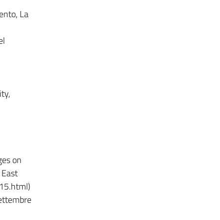
ento, La
el
ty,
ges on
 East
15.html)
settembre