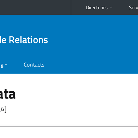
Directories
Serv
de Relations
ng
Contacts
ata
/A]