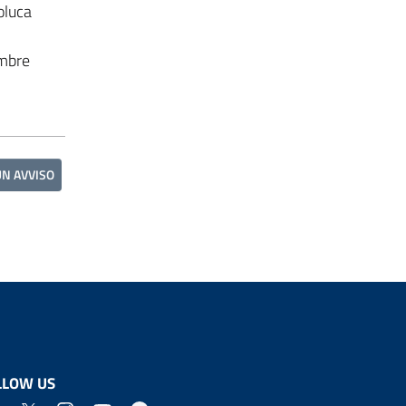
oluca
embre
UN AVVISO
LLOW US