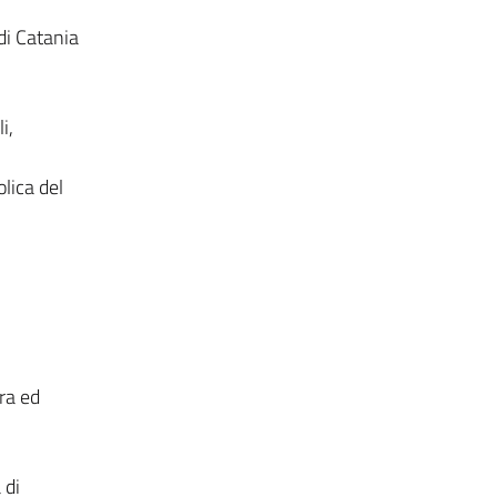
di Catania
i,
lica del
ra ed
 di