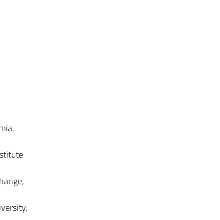
mia,
stitute
Change,
versity,