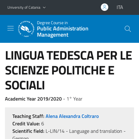
Go to main content
Go to navigation menu
ITA
University of Catania
Degree Course in
Public Administration
Management
LINGUA TEDESCA PER LE
SCIENZE POLITICHE E
SOCIALI
Academic Year 2019/2020
- 1° Year
Teaching Staff:
Alena Alexandra Coltraro
Credit Value:
6
Scientific field:
L-LIN/14 - Language and translation -
German