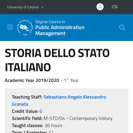
Go to main content
Go to navigation menu
ITA
University of Catania
Degree Course in
Public Administration
Management
STORIA DELLO STATO
ITALIANO
Academic Year 2019/2020
- 1° Year
Teaching Staff:
Sebastiano Angelo Alessandro
Granata
Credit Value:
6
Scientific field:
M-STO/04 - Contemporary history
Taught classes:
36 hours
Term / Semester:
1°