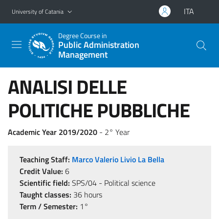
Go to main content
Go to navigation menu
ITA
University of Catania
Degree Course in
Public Administration
Management
ANALISI DELLE
POLITICHE PUBBLICHE
Academic Year 2019/2020
- 2° Year
Teaching Staff:
Marco Valerio Livio La Bella
Credit Value:
6
Scientific field:
SPS/04 - Political science
Taught classes:
36 hours
Term / Semester:
1°