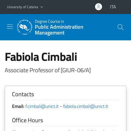
Go to main content
Go to navigation menu
ITA
University of Catania
Degree Course in
Public Administration
Management
Fabiola Cimbali
Associate Professor of [GIUR-06/A]
Contacts
Email:
f.cimbali@unict.it
-
fabiola.cimbali@unict.it
Office Hours