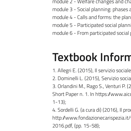
module 2 - Welfare changes and cha
module 3 - Social planning: phases a
module 4 - Calls and forms: the plann
module 5 - Participated social plann
module 6 - From participated social 
Textbook Infor
1. Allegri E. (2015), Il servizio soci
2. Dominelli L. (2015), Servizio soc
3. Orlandini M., Rago S., Venturi P. 
Short Paper n. 1. In https://www.a
1-13);
4. Sordelli G. (a cura di) (2016), Il 
http://www.fondazionecarispezia.i
2016.pdf, (pp. 15-58);