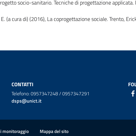
rogetto socio-sanitario. Tecniche di progettazione applicata.
E. (a cura di) (2016), La coprogettazione sociale. Trento, Eric
CONTATTI
FO
Telefono: 0957347248 / 0957347291
dsps@unict.it
ion
di monitoraggio
Mappa del sito