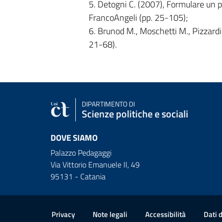
5. Detogni C. (2007), Formulare un p
FrancoAngeli (pp. 25-105);
6. Brunod M., Moschetti M., Pizzardi 
21-68).
DIPARTIMENTO DI
Scienze politiche e sociali
DOVE SIAMO
Palazzo Pedagaggi
Via Vittorio Emanuele II, 49
95131 - Catania
Useful links and informat
Privacy
Note legali
Accessibilità
Dati 