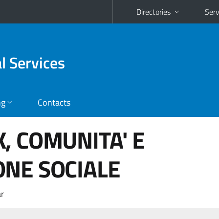
Directories
Serv
al Services
ng
Contacts
, COMUNITA' E
ONE SOCIALE
r