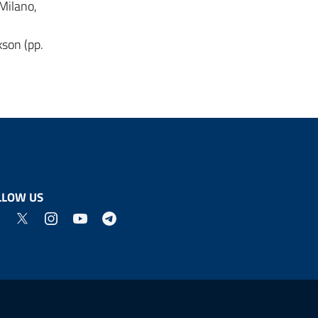
 Milano,
kson (pp.
LLOW US