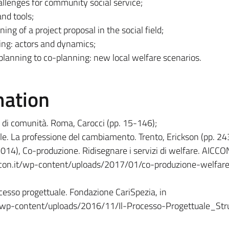
llenges for community social service;
nd tools;
ing of a project proposal in the social field;
ing: actors and dynamics;
planning to co-planning: new local welfare scenarios.
mation
ale di comunità. Roma, Carocci (pp. 15-146);
iale. La professione del cambiamento. Trento, Erickson (pp. 2
(2014), Co-produzione. Ridisegnare i servizi di welfare. AICCO
iccon.it/wp-content/uploads/2017/01/co-produzione-welfare.
processo progettuale. Fondazione CariSpezia, in
t/wp-content/uploads/2016/11/Il-Processo-Progettuale_St