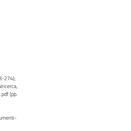
43-274);
Nricerca,
pdf (pp.
rumenti-