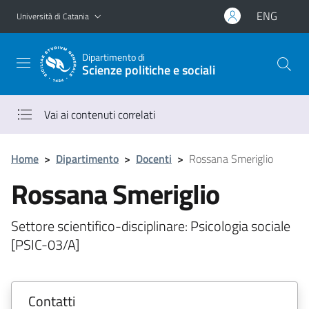
Vai al contenuto principale
Vai al menu di navigazione
ENG
Università di Catania
Dipartimento di
Scienze politiche e sociali
Vai ai contenuti correlati
Home
>
Dipartimento
>
Docenti
>
Rossana Smeriglio
Rossana Smeriglio
Settore scientifico-disciplinare: Psicologia sociale
[PSIC-03/A]
Contatti