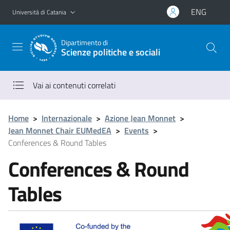
Vai al contenuto principale
Vai al menu di navigazione
ENG
Università di Catania
Dipartimento di
Scienze politiche e sociali
Vai ai contenuti correlati
Home
>
Internazionale
>
Azione Jean Monnet
>
Jean Monnet Chair EUMedEA
>
Events
>
Conferences & Round Tables
Conferences & Round
Tables