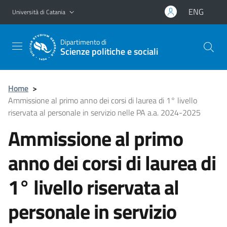
Vai al contenuto principale
Vai al menu di navigazione
ENG
Università di Catania
Dipartimento di
Scienze politiche e sociali
Home
>
Ammissione al primo anno dei corsi di laurea di 1° livello
riservata al personale in servizio nelle PA a.a. 2024-2025
Ammissione al primo
anno dei corsi di laurea di
1° livello riservata al
personale in servizio