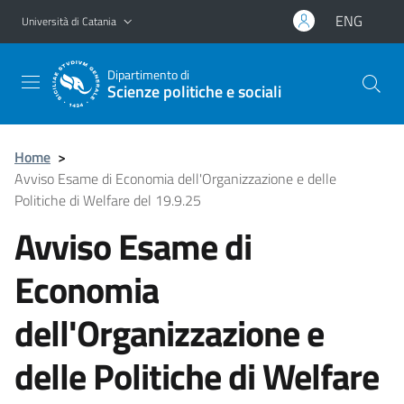
Vai al contenuto principale
Vai al menu di navigazione
ENG
Università di Catania
Dipartimento di
Scienze politiche e sociali
Home
>
Avviso Esame di Economia dell'Organizzazione e delle
Politiche di Welfare del 19.9.25
Avviso Esame di
Economia
dell'Organizzazione e
delle Politiche di Welfare