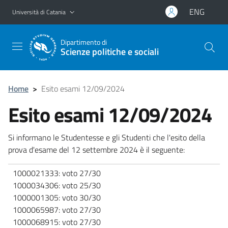
Vai al contenuto principale
Vai al menu di navigazione
ENG
Università di Catania
Dipartimento di
Scienze politiche e sociali
Home
>
Esito esami 12/09/2024
Esito esami 12/09/2024
Si informano le Studentesse e gli Studenti che l'esito della
prova d'esame del 12 settembre 2024 è il seguente:
1000021333: voto 27/30
1000034306: voto 25/30
1000001305: voto 30/30
1000065987: voto 27/30
1000068915: voto 27/30