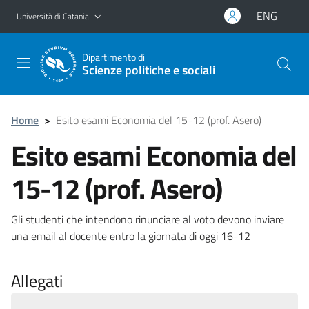
Vai al contenuto principale
Vai al menu di navigazione
ENG
Università di Catania
Dipartimento di
Scienze politiche e sociali
Home
>
Esito esami Economia del 15-12 (prof. Asero)
Esito esami Economia del
15-12 (prof. Asero)
Gli studenti che intendono rinunciare al voto devono inviare
una email al docente entro la giornata di oggi 16-12
Allegati