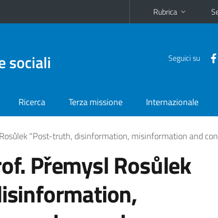
Rubrica
Se
e sociali
Seguici su
Ricerca
Terza missione
Internazionale
Rosůlek "Post-truth, disinformation, misinformation and con
rof. Přemysl Rosůlek
disinformation,