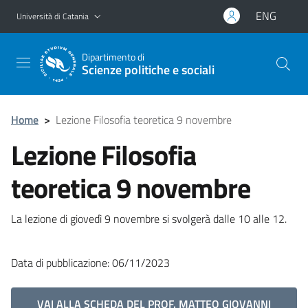
Vai al contenuto principale
Vai al menu di navigazione
ENG
Università di Catania
Dipartimento di
Scienze politiche e sociali
Home
>
Lezione Filosofia teoretica 9 novembre
Lezione Filosofia
teoretica 9 novembre
La lezione di giovedì 9 novembre si svolgerà dalle 10 alle 12.
Data di pubblicazione: 06/11/2023
VAI ALLA SCHEDA DEL PROF. MATTEO GIOVANNI