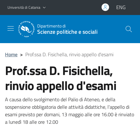
Vai al contenuto principale
Vai al menu di navigazione
ENG
Università di Catania
Dipartimento di
Scienze politiche e sociali
Home
>
Prof.ssa D. Fisichella, rinvio appello d'esami
Prof.ssa D. Fisichella,
rinvio appello d'esami
A causa dello svolgimento del Palio di Ateneo, e della
sospensione obbligatoria delle attività didattiche, l'appello di
esami previsto per domani, 13 maggio alle ore 16.00 è rinviato
a lunedì 18 alle ore 12.00