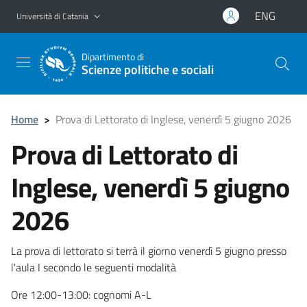
Vai al contenuto principale
Vai al menu di navigazione
ENG
Università di Catania
Dipartimento di
Scienze politiche e sociali
Home
>
Prova di Lettorato di Inglese, venerdì 5 giugno 2026
Prova di Lettorato di
Inglese, venerdì 5 giugno
2026
La prova di lettorato si terrà il giorno venerdì 5 giugno presso
l'aula I secondo le seguenti modalità
Ore 12:00-13:00: cognomi A-L