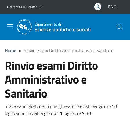
Vai al contenuto principale
Vai al menu di navigazione
ENG
Università di Catania
Dipartimento di
Scienze politiche e sociali
Home
>
Rinvio esami Diritto Amministrativo e Sanitario
Rinvio esami Diritto
Amministrativo e
Sanitario
Si avvisano gli studenti che gli esami previsti per giorno 10
luglio sono rinviati a giorno 11 luglio ore 9.30