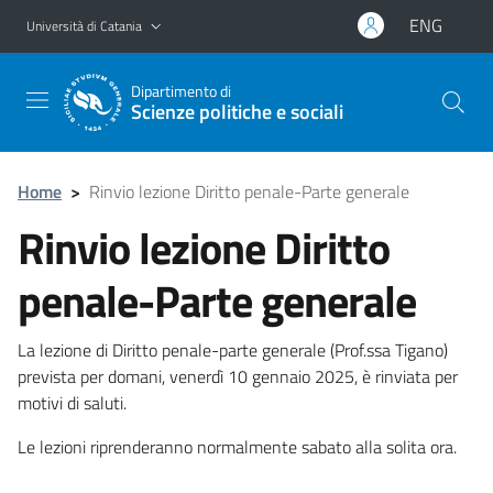
Vai al contenuto principale
Vai al menu di navigazione
ENG
Università di Catania
Dipartimento di
Scienze politiche e sociali
Home
>
Rinvio lezione Diritto penale-Parte generale
Rinvio lezione Diritto
penale-Parte generale
La lezione di Diritto penale-parte generale (Prof.ssa Tigano)
prevista per domani, venerdì 10 gennaio 2025, è rinviata per
motivi di saluti.
Le lezioni riprenderanno normalmente sabato alla solita ora.