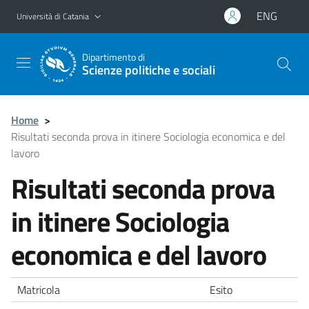
Vai al contenuto principale
Vai al menu di navigazione
ENG
Università di Catania
Dipartimento di
Scienze politiche e sociali
Home
>
Risultati seconda prova in itinere Sociologia economica e del
lavoro
Risultati seconda prova
in itinere Sociologia
economica e del lavoro
Matricola
Esito