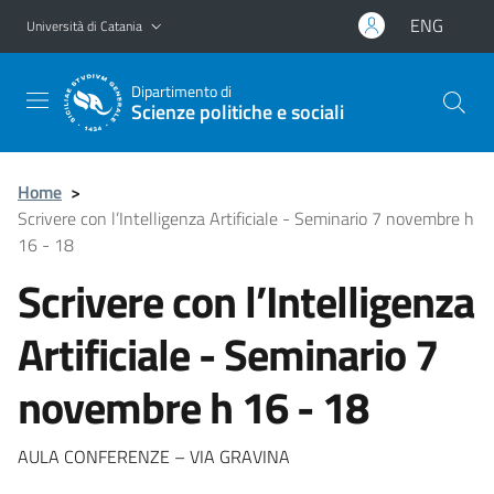
Vai al contenuto principale
Vai al menu di navigazione
ENG
Università di Catania
Dipartimento di
Scienze politiche e sociali
Home
>
Scrivere con l’Intelligenza Artificiale - Seminario 7 novembre h
16 - 18
Scrivere con l’Intelligenza
Artificiale - Seminario 7
novembre h 16 - 18
AULA CONFERENZE – VIA GRAVINA