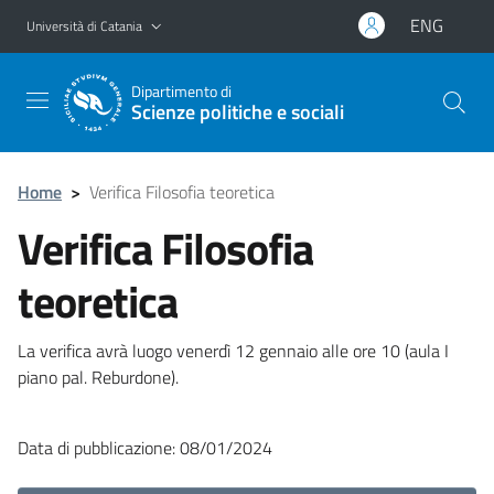
Vai al contenuto principale
Vai al menu di navigazione
ENG
Università di Catania
Dipartimento di
Scienze politiche e sociali
Home
>
Verifica Filosofia teoretica
Verifica Filosofia
teoretica
La verifica avrà luogo venerdì 12 gennaio alle ore 10 (aula I
piano pal. Reburdone).
Data di pubblicazione: 08/01/2024