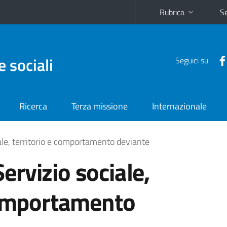
Rubrica
Se
e sociali
Seguici su
Ricerca
Terza missione
Internazionale
le, territorio e comportamento deviante
rvizio sociale,
comportamento