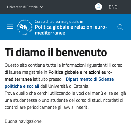
Vai al contenuto principale
Vai al menu di navigazione
ENG
Università di Catania
Corso di laurea magistrale in
Politica globale e relazioni euro-
mediterranee
Ti diamo il benvenuto
Questo sito contiene tutte le informazioni riguardanti il corso
di laurea magistrale in
Politica globale e relazioni euro-
mediterranee
istituito presso il
Dipartimento di Scienze
politiche e sociali
dell'Università di Catania.
Trova quello che cerchi utilizzando le voci dei menù e, se sei già
una studentessa o uno studente del corso di studi, ricordati di
controllare periodicamente gli avvisi inseriti.
Buona navigazione.