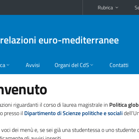
Rubrica
Se
e relazioni euro-mediterranee
ica
Avvisi
Organi del CdS
Contatti
envenuto
zioni riguardanti il corso di laurea magistrale in
Politica glob
to presso il
Dipartimento di Scienze politiche e sociali
dell'Un
e voci dei menù e, se sei già una studentessa o uno studente 
dicamente gli avvisi inseriti.