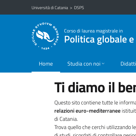
Vai al contenuto principale
Vai al menu di navigazione
Università di Catania
>
DSPS
Corso di laurea magistrale in
Politica globale 
Home
Studia con noi
Didatt
Ti diamo il b
Questo sito contiene tutte le informa
relazioni euro-mediterranee
istitui
di Catania.
Trova quello che cerchi utilizzando l
di studi, ricordati di controllare perio