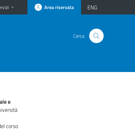
ENG
rvizi
Area riservata
Cerca
ale e
iversità
del corso