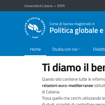
Vai al contenuto principale
Vai al menu di navigazione
Università di Catania
>
DSPS
Corso di laurea magistrale in
Politica globale 
Home
Studia con noi
Didatt
Ti diamo il b
Questo sito contiene tutte le informa
relazioni euro-mediterranee
istitui
di Catania.
Trova quello che cerchi utilizzando l
di studi, ricordati di controllare perio