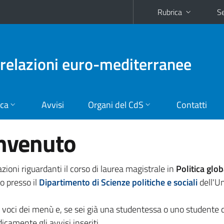
Rubrica
Se
e relazioni euro-mediterranee
ica
Avvisi
Organi del CdS
Contatti
envenuto
zioni riguardanti il corso di laurea magistrale in
Politica glob
to presso il
Dipartimento di Scienze politiche e sociali
dell'Un
e voci dei menù e, se sei già una studentessa o uno studente 
dicamente gli avvisi inseriti.