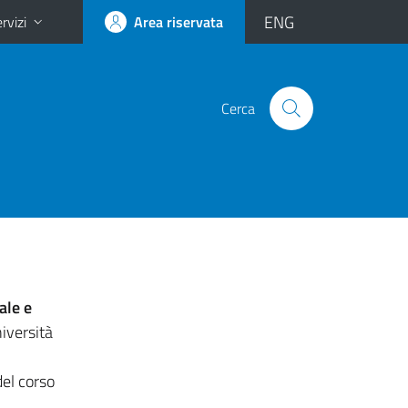
ENG
rvizi
Area riservata
Cerca
ale e
iversità
del corso